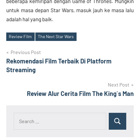
beberapa kemiripan dengan Game of Thrones. Mungkin
untuk masa depan Star Wars, masuk jauh ke masa lalu
adalah hal yang baik.
Review Film
The Next Star Wars
Tags
Post
Previous Post
Rekomendasi Film Terbaik Di Platform
navigation
Streaming
Next Post
Review Alur Cerita Film The King`s Man