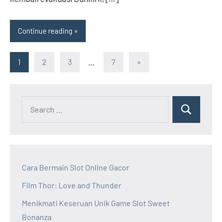
Continue reading
Posts
Next
1
2
3
…
7
»
Posts
navigation
Cara Bermain Slot Online Gacor
Film Thor: Love and Thunder
Menikmati Keseruan Unik Game Slot Sweet
Bonanza