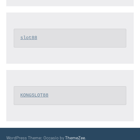
slot88
KONGSLOT88
WordPress Theme: Occasio by
ThemeZee
.