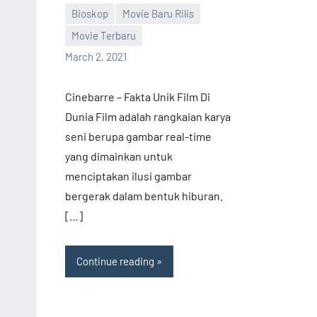
Terb
Bioskop
Movie Baru Rilis
Film
Movie Terbaru
Bar
barreco
March 2, 2021
Rilis
Dow
Cinebarre – Fakta Unik Film Di
Film
Dunia Film adalah rangkaian karya
Terb
seni berupa gambar real-time
yang dimainkan untuk
menciptakan ilusi gambar
bergerak dalam bentuk hiburan.
[…]
Continue reading