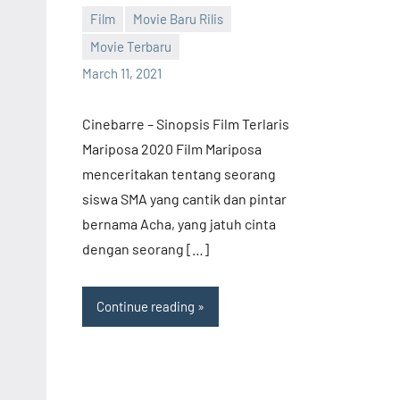
Terb
Film
Movie Baru Rilis
Film
Movie Terbaru
Bar
barreco
March 11, 2021
Rilis
Dow
Cinebarre – Sinopsis Film Terlaris
Film
Mariposa 2020 Film Mariposa
Terb
menceritakan tentang seorang
siswa SMA yang cantik dan pintar
bernama Acha, yang jatuh cinta
dengan seorang […]
Continue reading