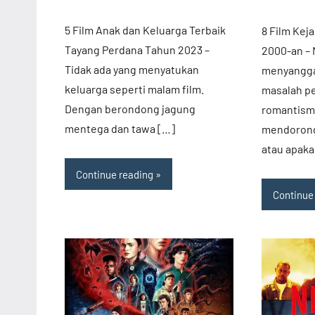
Terb
Film
5 Film Anak dan Keluarga Terbaik
8 Film Kej
Bar
Tayang Perdana Tahun 2023 –
2000-an – 
Rilis
Tidak ada yang menyatukan
menyangga
Dow
keluarga seperti malam film.
masalah pe
Film
Dengan berondong jagung
romantism
Terb
mentega dan tawa […]
mendorong 
atau apaka
Continue reading
Continue