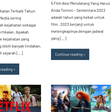
aru,
5 Film Aksi Mendatang Yang Harus
Anda Tonton – Sementara 2022
ahatan Terbaik Tahun
u
adalah tahun yang hebat untuk
Media sering
,
film , 2023 berjanji untuk
h kejahatan sebagai
nload
melengkapinya dengan jadwal
rtikaian. Apakah
yang […]
e kejahatan yang
aru
lebih banyak tindakan,
h sejarah […]
Continue reading
 reading