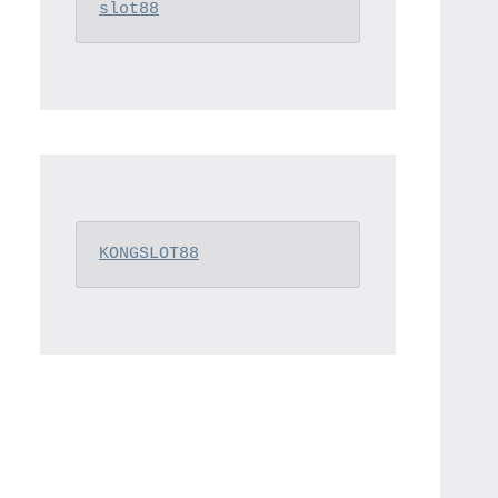
slot88
KONGSLOT88