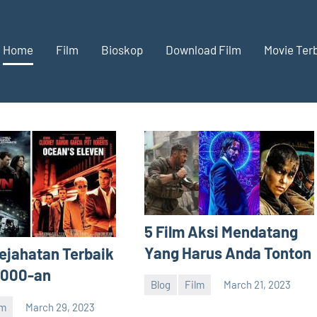
Home
Film
Bioskop
Download Film
Movie Ter
inebarre
barre
ate
ie
aru
pdate
eputar
ilm
5 Film Aksi Mendatang
iseluruh
aru
Yang Harus Anda Tonton
Kejahatan Terbaik
unia
2000-an
a,
Blog
Film
March 21, 2023
barreco
lm
March 29, 2023