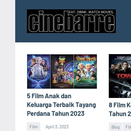
Skip
to
content
C
Cine
Upd
–
Mov
Terb
U
dan
Info
S
Film
–
F
Film
5 Film Anak dan
D
terb
Keluarga Terbaik Tayang
8 Film 
di
Perdana Tahun 2023
D
Tahun 
duni
Film
Film
April 3, 2023
Blog
Fi
barreco
barreco