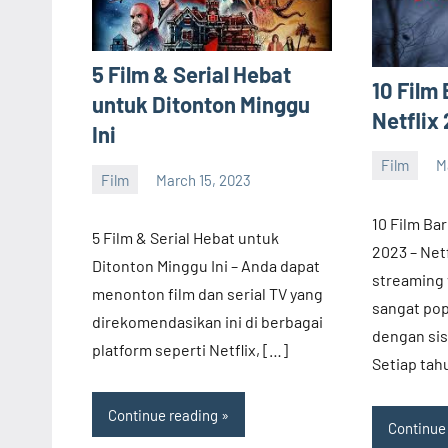
5 Film & Serial Hebat
10 Film 
untuk Ditonton Minggu
Netflix
Ini
Film
M
barreco
Film
March 15, 2023
barreco
10 Film Bar
5 Film & Serial Hebat untuk
2023 – Netf
Ditonton Minggu Ini – Anda dapat
streaming 
menonton film dan serial TV yang
sangat pop
direkomendasikan ini di berbagai
dengan si
platform seperti Netflix, […]
Setiap tah
Continue reading
Continue